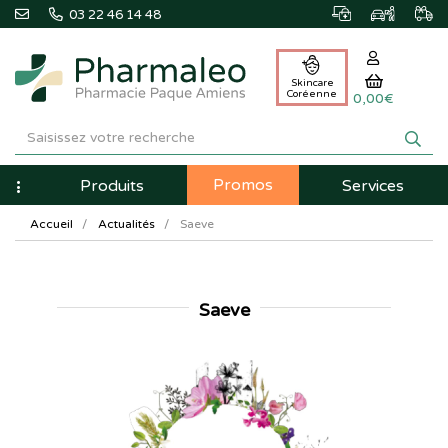
03 22 46 14 48
Skincare
Coréenne
0,00€
Pharmaleo
Pharmacie
Promos
Navigation
Produits
Services
Paque
Accueil
Actualités
Saeve
Amiens
Saeve