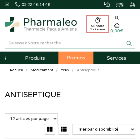
03 22 46 14 48
Skincare
Coréenne
0,00€
Pharmaleo
Pharmacie
Promos
Navigation
Produits
Services
Paque
Accueil
Médicament
Yeux
Antiseptique
Amiens
ANTISEPTIQUE