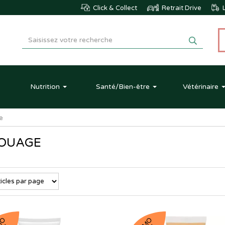
Click & Collect
Retrait Drive
L
Nutrition
Santé
/Bien-être
Vétérinaire
e
OUAGE