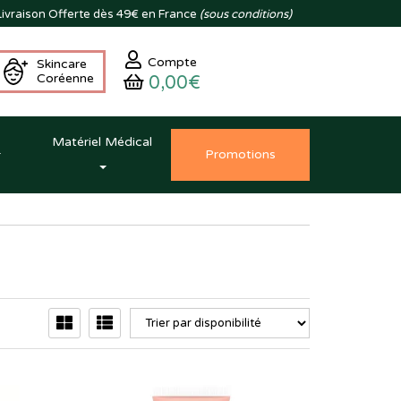
ivraison
Offerte dès 49€ en France
(sous conditions)
Compte
Skincare
Coréenne
0,00€
Matériel Médical
Promo
tion
s