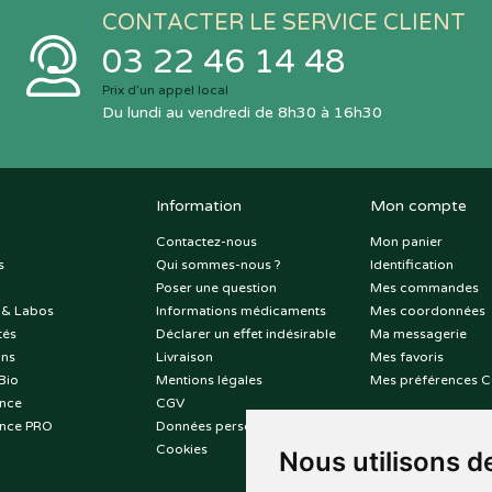
CONTACTER LE SERVICE CLIENT
03 22 46 14 48
Prix d’un appel local
Du lundi au vendredi de 8h30 à 16h30
Information
Mon compte
Contactez-nous
Mon panier
s
Qui sommes-nous ?
Identification
Poser une question
Mes commandes
 & Labos
Informations médicaments
Mes coordonnées
tés
Déclarer un effet indésirable
Ma messagerie
ons
Livraison
Mes favoris
Bio
Mentions légales
Mes préférences C
nce
CGV
nce PRO
Données personnelles
Cookies
Nous utilisons d