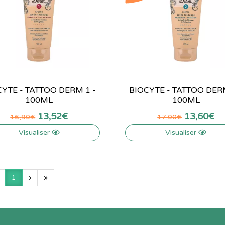
CYTE - TATTOO DERM 1 -
BIOCYTE - TATTOO DERM
100ML
100ML
13
,
52
€
13
,
60
€
16
,
90
€
17
,
00
€
Visualiser
Visualiser
1
›
»