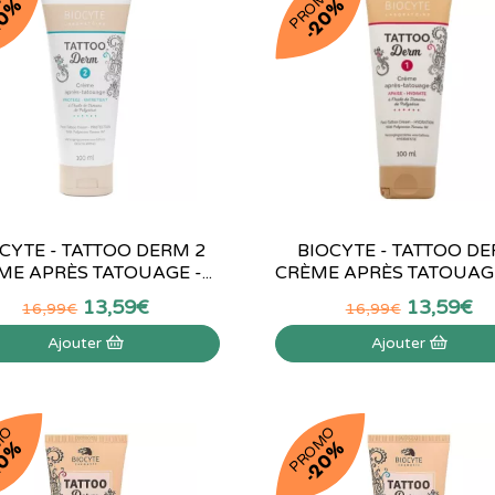
MO
PROMO
20%
-20%
CYTE - TATTOO DERM 2
BIOCYTE - TATTOO D
ME APRÈS TATOUAGE -...
CRÈME APRÈS TATOUAGE 1
13
,
59
€
13
,
59
€
16
,
99
€
16
,
99
€
Ajouter
Ajouter
MO
PROMO
20%
-20%