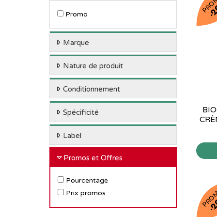
PRO
-
Promo
Marque
Nature de produit
Conditionnement
BIO
Spécificité
CRÈ
Label
Promos et Offres
Pourcentage
PRO
Prix promos
-