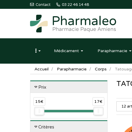
Contact
03 22 46 14 48
Pharmaleo
Pharmacie
Médicament
Parapharmacie
Paque
Amiens
Accueil
Parapharmacie
Corps
Tatouag
TAT
Prix
15€
17€
Critères