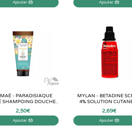
Ajouter
Ajouter
MAÉ - PARADISIAQUE
MYLAN - BETADINE S
É SHAMPOING DOUCHE...
4% SOLUTION CUTANÉE
2
,
50
€
2
,
69
€
Ajouter
Ajouter