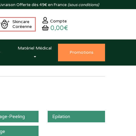
ivraison
Offerte dès 49€ en France
(sous conditions)
Compte
Skincare
Coréenne
0,00€
Matériel Médical
Promo
tion
s
ge-Peeling
Epilation
age