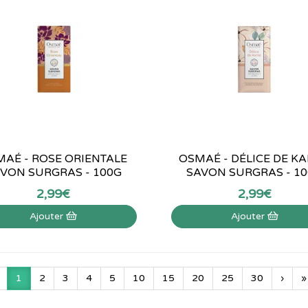
AÉ - ROSE ORIENTALE
OSMAÉ - DÉLICE DE KA
VON SURGRAS - 100G
SAVON SURGRAS - 1
2
,
99
€
2
,
99
€
Ajouter
Ajouter
1
2
3
4
5
10
15
20
25
30
›
»