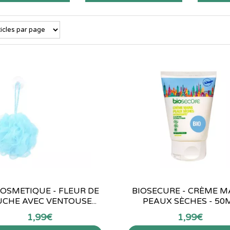
COSMETIQUE - FLEUR DE
BIOSECURE - CRÈME M
CHE AVEC VENTOUSE...
PEAUX SÈCHES - 50
1
,
99
€
1
,
99
€