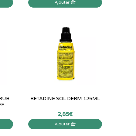
Ajouter
CRUB
BETADINE SOL DERM 125ML
...
2
,
85
€
Ajouter