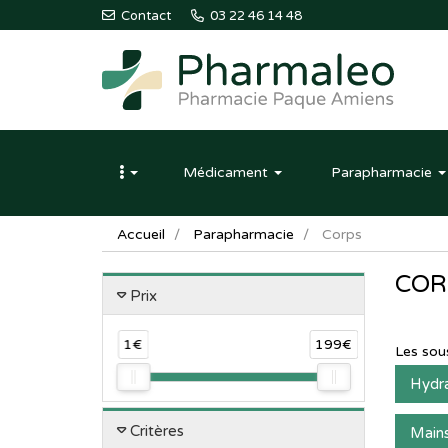
Contact
03 22 46 14 48
Pharmaleo
Pharmacie
Médicament
Parapharmacie
Paque
Amiens
Accueil
Parapharmacie
Corps
COR
Prix
1€
199€
Les sou
Hydra
Critères
Main