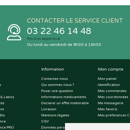
CONTACTER LE SERVICE CLIENT
03 22 46 14 48
Prix d’un appel local
Du lundi au vendredi de 8h30 à 16h30
Information
Mon compte
Contactez-nous
Mon panier
s
Qui sommes-nous ?
Identification
Poser une question
Mes commandes
 & Labos
Informations médicaments
Mes coordonnées
tés
Déclarer un effet indésirable
Ma messagerie
ons
Livraison
Mes favoris
Bio
Mentions légales
Mes préférences C
nce
CGV
nce PRO
Données personnelles