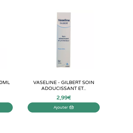
50ML
VASELINE - GILBERT SOIN
ADOUCISSANT ET...
2
,
99
€
Ajouter