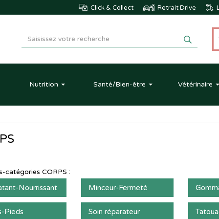
Click & Collect
Retrait Drive
L
Nutrition
Santé
/Bien-être
Vétérinaire
PS
s-catégories
CORPS
:
tant-Nourrissant
Minceur-Fermeté
Gomma
s-Pieds
Soin réparateur
Tatou