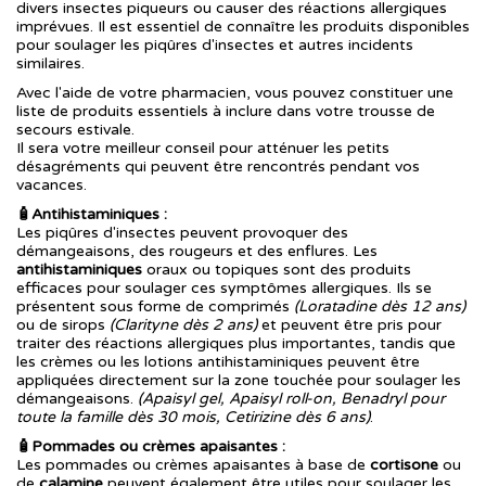
divers insectes piqueurs ou causer des réactions allergiques
imprévues. Il est essentiel de connaître les produits disponibles
pour soulager les piqûres d'insectes et autres incidents
similaires.
Avec l'aide de votre pharmacien, vous pouvez constituer une
liste de produits essentiels à inclure dans votre trousse de
secours estivale.
Il sera votre meilleur conseil pour atténuer les petits
désagréments qui peuvent être rencontrés pendant vos
vacances.
🧴Antihistaminiques :
Les piqûres d'insectes peuvent provoquer des
démangeaisons, des rougeurs et des enflures. Les
antihistaminiques
oraux ou topiques sont des produits
efficaces pour soulager ces symptômes allergiques. Ils se
présentent sous forme de comprimés
(Loratadine dès 12 ans)
ou de sirops
(Clarityne dès 2 ans)
et peuvent être pris pour
traiter des réactions allergiques plus importantes, tandis que
les crèmes ou les lotions antihistaminiques peuvent être
appliquées directement sur la zone touchée pour soulager les
démangeaisons.
(Apaisyl gel, Apaisyl roll-on, Benadryl pour
toute la famille dès 30 mois, Cetirizine dès 6 ans)
.
🧴Pommades ou crèmes apaisantes :
Les pommades ou crèmes apaisantes à base de
cortisone
ou
de
calamine
peuvent également être utiles pour soulager les