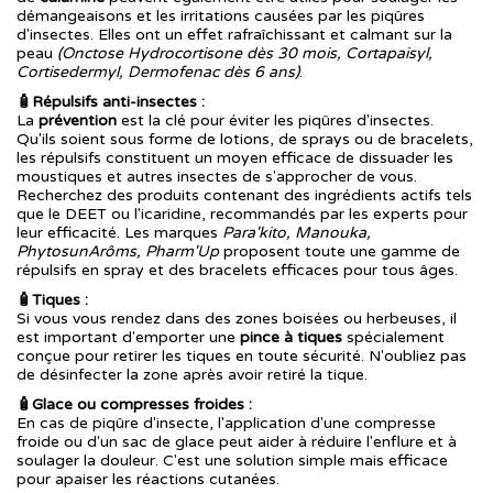
démangeaisons et les irritations causées par les piqûres
d'insectes. Elles ont un effet rafraîchissant et calmant sur la
peau
(Onctose Hydrocortisone dès 30 mois, Cortapaisyl,
Cortisedermyl, Dermofenac dès 6 ans)
.
🧴Répulsifs anti-insectes :
La
prévention
est la clé pour éviter les piqûres d'insectes.
Qu'ils soient sous forme de lotions, de sprays ou de bracelets,
les répulsifs constituent un moyen efficace de dissuader les
moustiques et autres insectes de s'approcher de vous.
Recherchez des produits contenant des ingrédients actifs tels
que le DEET ou l'icaridine, recommandés par les experts pour
leur efficacité. Les marques
Para'kito, Manouka,
PhytosunArôms, Pharm'Up
proposent toute une gamme de
répulsifs en spray et des bracelets efficaces pour tous âges.
🧴Tiques :
Si vous vous rendez dans des zones boisées ou herbeuses, il
est important d'emporter une
pince à tiques
spécialement
conçue pour retirer les tiques en toute sécurité. N'oubliez pas
de désinfecter la zone après avoir retiré la tique.
🧴Glace ou compresses froides :
En cas de piqûre d'insecte, l'application d'une compresse
froide ou d'un sac de glace peut aider à réduire l'enflure et à
soulager la douleur. C'est une solution simple mais efficace
pour apaiser les réactions cutanées.