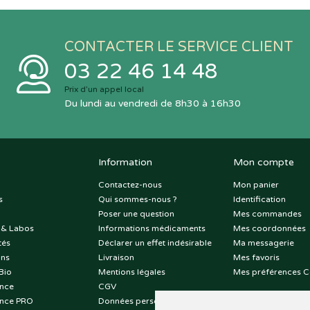
CONTACTER LE SERVICE CLIENT
03 22 46 14 48
Prix d’un appel local
Du lundi au vendredi de 8h30 à 16h30
Information
Mon compte
Contactez-nous
Mon panier
s
Qui sommes-nous ?
Identification
Poser une question
Mes commandes
 & Labos
Informations médicaments
Mes coordonnées
tés
Déclarer un effet indésirable
Ma messagerie
ons
Livraison
Mes favoris
Bio
Mentions légales
Mes préférences C
nce
CGV
nce PRO
Données personnelles