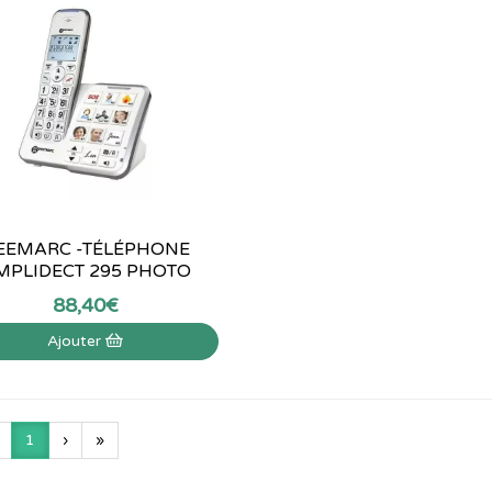
EEMARC -TÉLÉPHONE
MPLIDECT 295 PHOTO
88
,
40
€
Ajouter
1
›
»