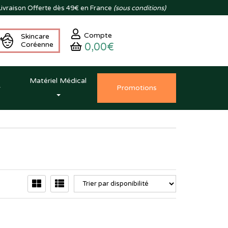
ivraison
Offerte dès 49€ en France
(sous conditions)
Compte
Skincare
Coréenne
0,00€
Matériel Médical
Promo
tion
s