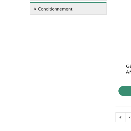
Conditionnement
G
A
«
‹