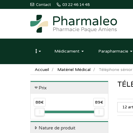
Contact
03 22 46 14 48
Pharmaleo
Pharmacie
Médicament
Parapharmacie
Paque
Amiens
Accueil
Matériel Médical
Téléphone sénior
TÉL
Prix
88€
89€
Nature de produit