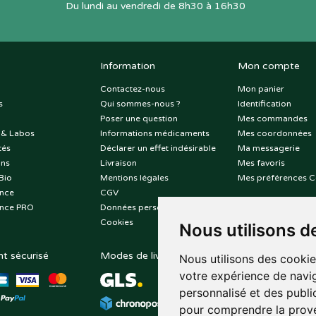
Du lundi au vendredi de 8h30 à 16h30
Information
Mon compte
Contactez-nous
Mon panier
s
Qui sommes-nous ?
Identification
Poser une question
Mes commandes
 & Labos
Informations médicaments
Mes coordonnées
tés
Déclarer un effet indésirable
Ma messagerie
ons
Livraison
Mes favoris
Bio
Mentions légales
Mes préférences C
nce
CGV
nce PRO
Données personnelles
Cookies
Nous utilisons d
t sécurisé
Modes de livraison
Suivez-nous sur
Nous utilisons des cookie
votre expérience de navig
personnalisé et des public
pour comprendre la prove