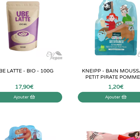
BE LATTE - BIO - 100G
KNEIPP - BAIN MOUS
PETIT PIRATE POMME -
17
,
90
€
1
,
20
€
Ajouter
Ajouter