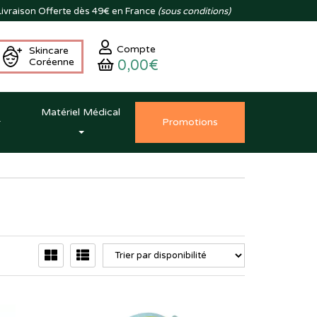
ivraison
Offerte dès 49€ en France
(sous conditions)
Compte
Skincare
Coréenne
0,00€
Matériel Médical
Promo
tion
s