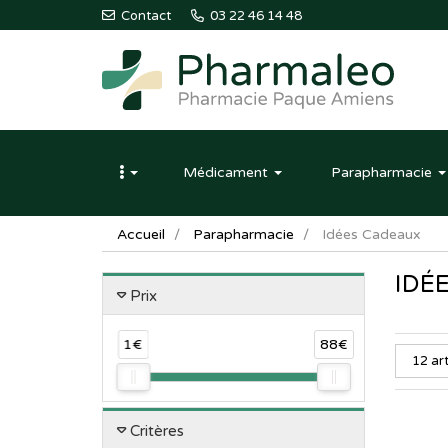
Contact
03 22 46 14 48
Pharmaleo
Pharmacie
Médicament
Parapharmacie
Paque
Amiens
Accueil
Parapharmacie
Idées Cadeaux
IDÉ
Prix
1€
88€
Critères