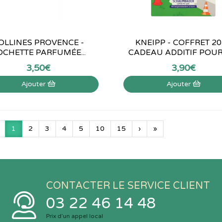
OLLINES PROVENCE -
KNEIPP - COFFRET 2
OCHETTE PARFUMÉE...
CADEAU ADDITIF POUR L
3
,
50
€
3
,
90
€
Ajouter
Ajouter
1
2
3
4
5
10
15
›
»
CONTACTER LE SERVICE CLIENT
03 22 46 14 48
Prix d’un appel local