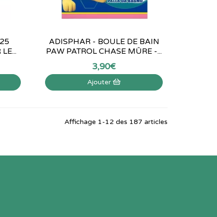
025
ADISPHAR - BOULE DE BAIN
E...
PAW PATROL CHASE MÛRE -...
3
,
90
€
Ajouter
Affichage 1-12 des 187 articles