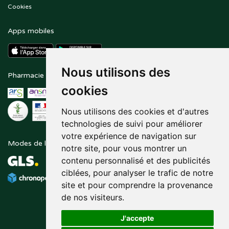
Cookies
Apps mobiles
Nous utilisons des
Pharmacie en ligne agréée
Paiement sécurisé
cookies
Nous utilisons des cookies et d'autres
technologies de suivi pour améliorer
votre expérience de navigation sur
Modes de livraison
Suivez-nous sur
notre site, pour vous montrer un
contenu personnalisé et des publicités
ciblées, pour analyser le trafic de notre
site et pour comprendre la provenance
de nos visiteurs.
J'accepte