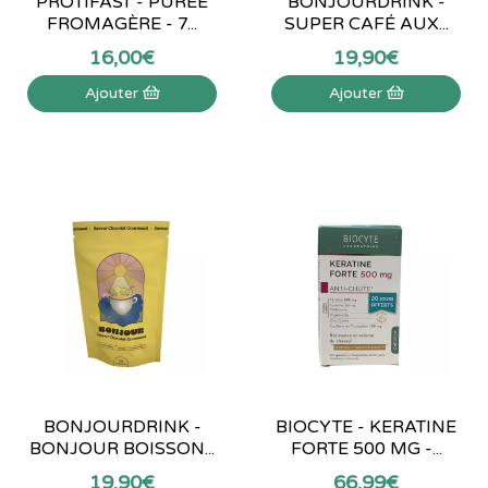
PROTIFAST - PURÉE
BONJOURDRINK -
FROMAGÈRE - 7...
SUPER CAFÉ AUX...
16
,
00
€
19
,
90
€
Ajouter
Ajouter
BONJOURDRINK -
BIOCYTE - KERATINE
BONJOUR BOISSON...
FORTE 500 MG -...
19
,
90
€
66
,
99
€