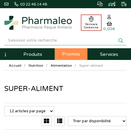
03 22 46 14 48
Skincare
Coréenne
0,00€
Pharmaleo
Pharmacie
Promos
Navigation
Produits
Services
Paque
Accueil
Nutrition
Alimentation
Super-aliment
Amiens
SUPER-ALIMENT