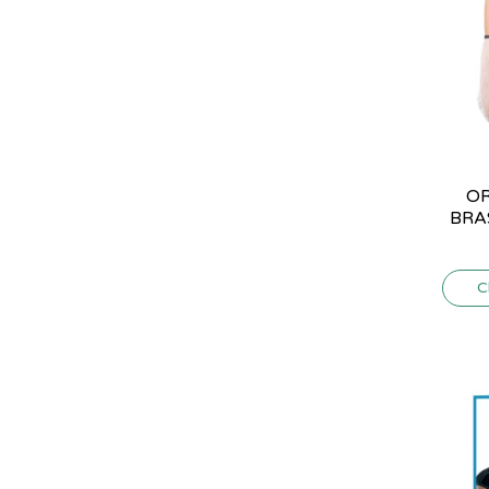
OR
BRA
C