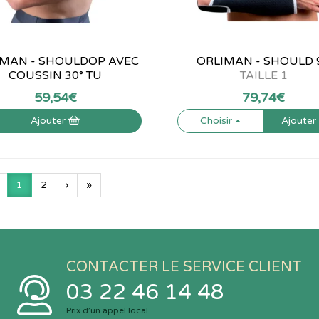
IMAN - SHOULDOP AVEC
ORLIMAN - SHOULD 
COUSSIN 30° TU
TAILLE 1
59
,
54
€
79
,
74
€
Ajouter
Choisir
Ajoute
1
2
›
»
CONTACTER LE SERVICE CLIENT
03 22 46 14 48
Prix d’un appel local