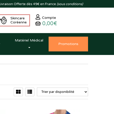
ivraison
Offerte dès 49€ en France
(sous conditions)
Compte
Skincare
Coréenne
0,00€
Matériel Médical
Promo
tion
s