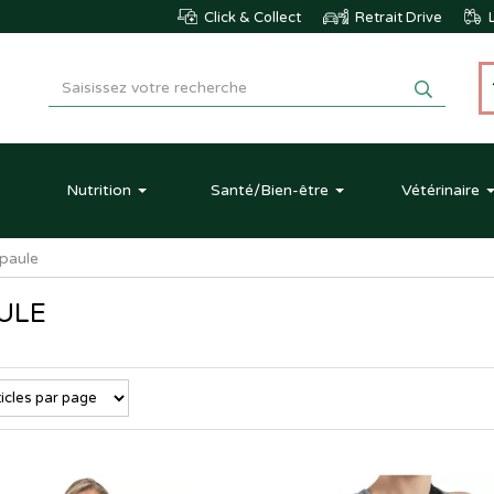
Click & Collect
Retrait Drive
L
Nutrition
Santé
/Bien-être
Vétérinaire
paule
ULE