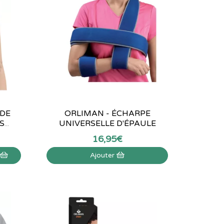
 DE
ORLIMAN - ÉCHARPE
S
...
UNIVERSELLE D'ÉPAULE
16
,
95
€
r
Ajouter