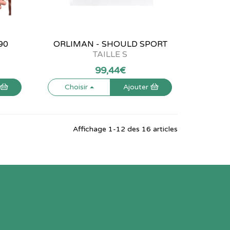
90
ORLIMAN - SHOULD SPORT
TAILLE S
99
,
44
€
r
Choisir
Ajouter
Affichage 1-12 des 16 articles