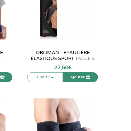
E
ORLIMAN - EPAULIÈRE
.
ÉLASTIQUE SPORT
TAILLE S
22
,
60
€
r
Choisir
Ajouter