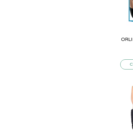
ORLI
C