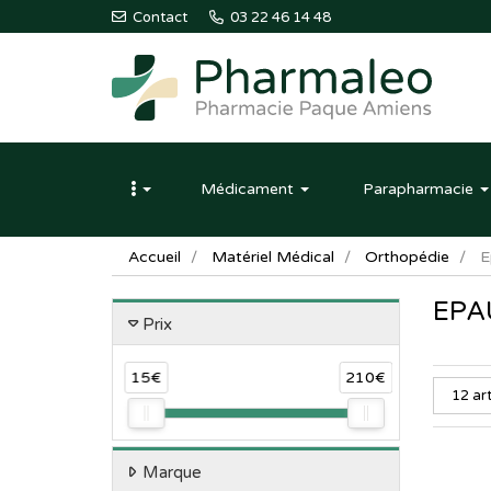
Contact
03 22 46 14 48
Pharmaleo
Pharmacie
Médicament
Parapharmacie
Paque
Amiens
Accueil
Matériel Médical
Orthopédie
E
EPA
Prix
15€
210€
Marque