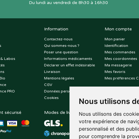
Du lundi au vendredi de 8h30 à 16h30
Information
Mon compte
Contactez-nous
Mon panier
s
Qui sommes-nous ?
Identification
Poser une question
Mes commandes
 & Labos
Informations médicaments
Mes coordonnées
tés
Déclarer un effet indésirable
Ma messagerie
ons
Livraison
Mes favoris
Bio
Mentions légales
Mes préférences C
nce
CGV
nce PRO
Données personnelles
Cookies
Nous utilisons d
t sécurisé
Modes de livraison
Suivez-nous sur
Nous utilisons des cookie
votre expérience de navig
personnalisé et des public
pour comprendre la prove