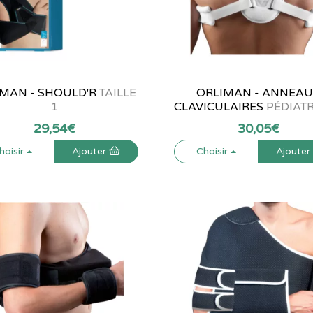
MAN - SHOULD'R
TAILLE
ORLIMAN - ANNEA
1
CLAVICULAIRES
PÉDIAT
29
,
54
€
30
,
05
€
hoisir
Ajouter
Choisir
Ajoute