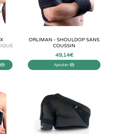
UX
ORLIMAN - SHOULDOP SANS
RIQUE
COUSSIN
49
,
14
€
r
Ajouter