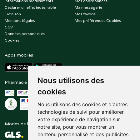
Informations médicaments
Mes coordonnées
Déclarer un effet indésirable
Ma messagerie
Livraison
Mes favoris
Mentions légales
Mes préférences Cookies
CGV
Données personnelles
Cookies
Apps mobiles
Nous utilisons des
Pharmacie en ligne agréée
Paiement sécurisé
cookies
Nous utilisons des cookies et d'autres
technologies de suivi pour améliorer
votre expérience de navigation sur
Modes de livraison
Suivez-nous sur
notre site, pour vous montrer un
contenu personnalisé et des publicités