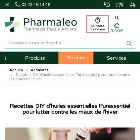
03 22 46 14 48
Skincare
Coréenne
0,00€
Pharmaleo
Pharmacie
Promos
Navigation
Produits
Services
Paque
Accueil
Actualités
Amiens
Recettes DIY d’huiles essentielles Puressentiel pour lutter contre
les maux de l’hiver
Recettes DIY d’huiles essentielles Puressentiel
pour lutter contre les maux de l’hiver