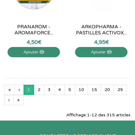
PRANAROM -
ARKOPHARMA -
AROMAFORCE...
PASTILLES ACTIVOX...
4
,
50
€
4
,
95
€
Ajouter
Ajouter
«
‹
1
2
3
4
5
10
15
20
25
›
»
Affichage 1-12 des 315 articles