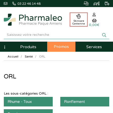
03 22 46 14 48
Skincare
Coréenne
0,00€
Pharmaleo
Pharmacie
Promos
Navigation
Produits
Services
Paque
Accueil
Santé
ORL
Amiens
ORL
Les sous-catégories
ORL
:
Rhume - Toux
Ronflement