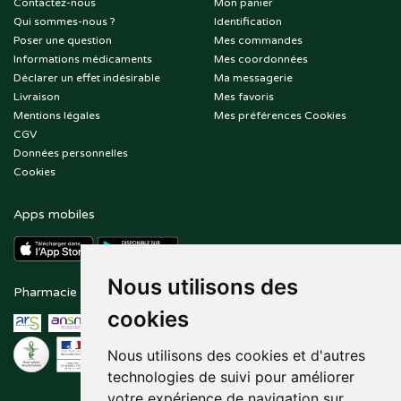
Contactez-nous
Mon panier
Qui sommes-nous ?
Identification
Poser une question
Mes commandes
Informations médicaments
Mes coordonnées
Déclarer un effet indésirable
Ma messagerie
Livraison
Mes favoris
Mentions légales
Mes préférences Cookies
CGV
Données personnelles
Cookies
Apps mobiles
Nous utilisons des
Pharmacie en ligne agréée
Paiement sécurisé
cookies
Nous utilisons des cookies et d'autres
technologies de suivi pour améliorer
votre expérience de navigation sur