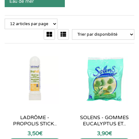
Eau de mer
LADRÔME -
SOLENS - GOMMES
PROPOLIS STICK...
EUCALYPTUS ET...
3
,
50
€
3
,
90
€