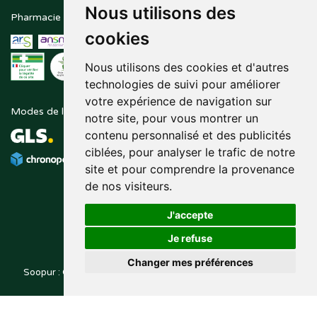
Nous utilisons des
Pharmacie en ligne agréée
Paiement sécurisé
cookies
Nous utilisons des cookies et d'autres
technologies de suivi pour améliorer
votre expérience de navigation sur
Modes de livraison
Suivez-nous sur
notre site, pour vous montrer un
contenu personnalisé et des publicités
ciblées, pour analyser le trafic de notre
site et pour comprendre la provenance
de nos visiteurs.
J'accepte
Je refuse
Changer mes préférences
Soopur : Cosmétiques, soin de la peau, maquillage, toutes vos
Posez une question
marques de beauté.
à votre pharmacien
© 2014-2026
PHARMALEO, PHARMACIE PAQUE
– Tous droits
,
réservés –
Apotekisto