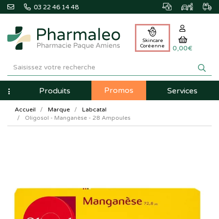
03 22 46 14 48
Skincare
Coréenne
0,00€
Pharmaleo
Pharmacie
Promos
Navigation
Produits
Services
Paque
Accueil
Marque
Labcatal
Amiens
Oligosol - Manganèse - 28 Ampoules