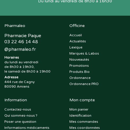
Du lundi au vendredi de 8h30 à 16h30
Pharmaleo
Officine
Pharmacie Paque
Accueil
03 22 46 14 48
Actualités
Lexique
@
pharmaleo.fr
Marques & Labos
Horaires
Nouveautés
du lundi au vendredi
Promotions
de 8h30 à 19h30,
le samedi de 8h30 à 19h00
Produits Bio
Adresse
Ordonnance
444 rue de Cagny
Ordonnance PRO
80090 Amiens
Information
Mon compte
Contactez-nous
Mon panier
Qui sommes-nous ?
Identification
Poser une question
Mes commandes
Informations médicaments
Mes coordonnées