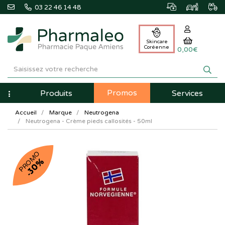
03 22 46 14 48
Skincare
Coréenne
0,00€
Pharmaleo
Pharmacie
Promos
Navigation
Produits
Services
Paque
Accueil
Marque
Neutrogena
Amiens
Neutrogena - Crème pieds callosités - 50ml
PROMO
-30%