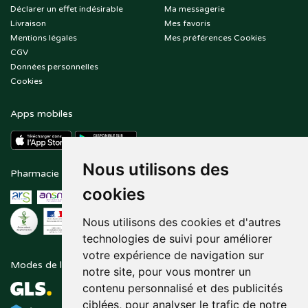
Déclarer un effet indésirable
Ma messagerie
Livraison
Mes favoris
Mentions légales
Mes préférences Cookies
CGV
Données personnelles
Cookies
Apps mobiles
Nous utilisons des
Pharmacie en ligne agréée
Paiement sécurisé
cookies
Nous utilisons des cookies et d'autres
technologies de suivi pour améliorer
votre expérience de navigation sur
Modes de livraison
Suivez-nous sur
notre site, pour vous montrer un
contenu personnalisé et des publicités
ciblées, pour analyser le trafic de notre