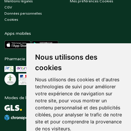
Mentions légales
Mes préférences Cookies
CGV
Données personnelles
Cookies
Apps mobiles
Nous utilisons des
Pharmacie en ligne agréée
Paiement sécurisé
cookies
Nous utilisons des cookies et d'autres
technologies de suivi pour améliorer
votre expérience de navigation sur
Modes de livraison
Suivez-nous sur
notre site, pour vous montrer un
contenu personnalisé et des publicités
ciblées, pour analyser le trafic de notre
site et pour comprendre la provenance
de nos visiteurs.