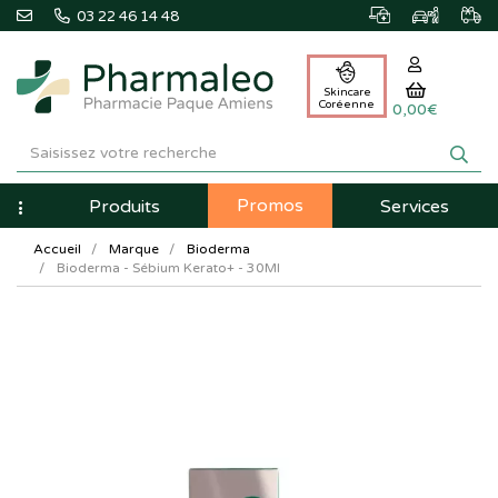
03 22 46 14 48
Skincare
Coréenne
0,00€
Pharmaleo
Pharmacie
Promos
Navigation
Produits
Services
Paque
Accueil
Marque
Bioderma
Amiens
Bioderma - Sébium Kerato+ - 30Ml