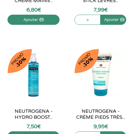
CRÈME MAINS...
STICK LÈVRES...
6
,
80
€
7
,
99
€
Ajouter
Ajouter
PROMO
PROMO
-30%
-30%
NEUTROGENA -
NEUTROGENA -
HYDRO BOOST...
CRÈME PIEDS TRÈS...
7
,
50
€
9
,
95
€