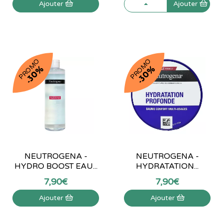
Ajouter
Ajouter
PROMO
PROMO
-30%
-30%
NEUTROGENA -
NEUTROGENA -
HYDRO BOOST EAU...
HYDRATATION...
7
,
90
€
7
,
90
€
Ajouter
Ajouter