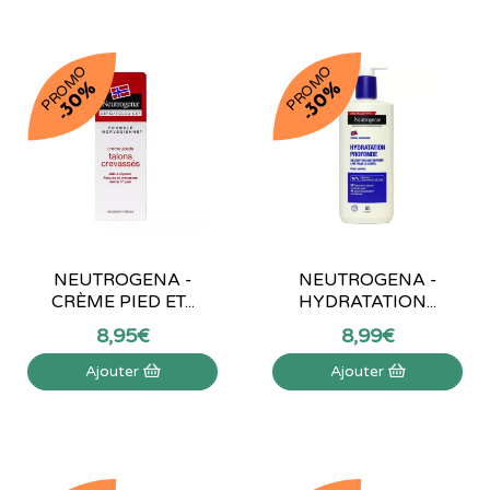
PROMO
PROMO
-30%
-30%
NEUTROGENA -
NEUTROGENA -
CRÈME PIED ET...
HYDRATATION...
8
,
95
€
8
,
99
€
Ajouter
Ajouter