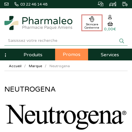
03 22 46 14 48
Skincare
Coréenne
0,00€
Pharmaleo
Pharmacie
Promos
Navigation
Produits
Services
Paque
Accueil
Marque
Neutrogena
Amiens
NEUTROGENA