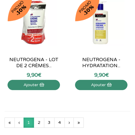
PROMO
PROMO
-30%
-30%
NEUTROGENA - LOT
NEUTROGENA -
DE 2 CRÈMES...
HYDRATATION...
9
,
90
€
9
,
90
€
Ajouter
Ajouter
«
‹
1
2
3
4
›
»