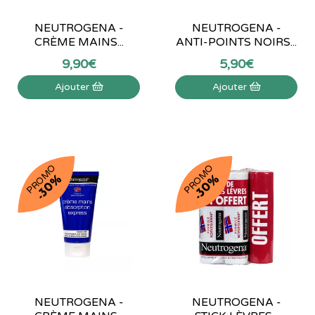
NEUTROGENA -
NEUTROGENA -
CRÈME MAINS...
ANTI-POINTS NOIRS...
9
,
90
€
5
,
90
€
Ajouter
Ajouter
PROMO
PROMO
-30%
-30%
NEUTROGENA -
NEUTROGENA -