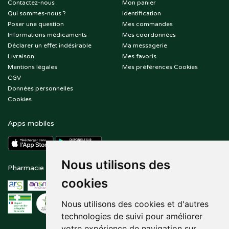
Contactez-nous
Mon panier
Qui sommes-nous ?
Identification
Poser une question
Mes commandes
Informations médicaments
Mes coordonnées
Déclarer un effet indésirable
Ma messagerie
Livraison
Mes favoris
Mentions légales
Mes préférences Cookies
CGV
Données personnelles
Cookies
Apps mobiles
Nous utilisons des
Pharmacie en ligne agréée
Paiement sécurisé
cookies
Nous utilisons des cookies et d'autres
technologies de suivi pour améliorer
votre expérience de navigation sur