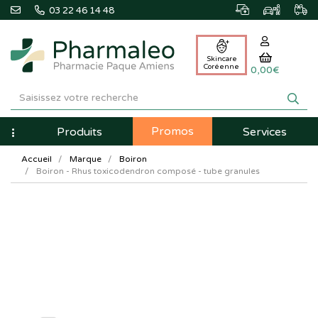
03 22 46 14 48
Skincare
Coréenne
0,00€
Pharmaleo
Pharmacie
Promos
Navigation
Produits
Services
Paque
Accueil
Marque
Boiron
Amiens
Boiron - Rhus toxicodendron composé - tube granules