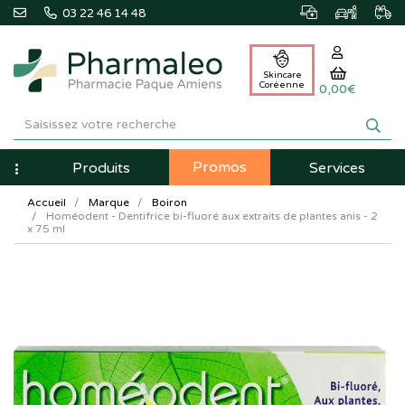
03 22 46 14 48
Skincare
Coréenne
0,00€
Pharmaleo
Pharmacie
Promos
Navigation
Produits
Services
Paque
Accueil
Marque
Boiron
Amiens
Homéodent - Dentifrice bi-fluoré aux extraits de plantes anis - 2
x 75 ml