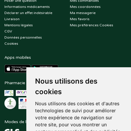
Poser une question
Mes commandes
Informations médicaments
Mes coordonnées
Déclarer un effet indésirable
Ma messagerie
Livraison
Mes favoris
Mentions légales
Mes préférences Cookies
CGV
Données personnelles
Cookies
Apps mobiles
Nous utilisons des
Pharmacie en ligne agréée
Paiement sécurisé
cookies
Nous utilisons des cookies et d'autres
technologies de suivi pour améliorer
votre expérience de navigation sur
Modes de livraison
Suivez-nous sur
notre site, pour vous montrer un