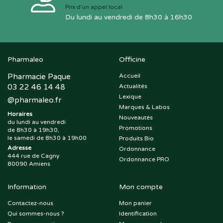
Prix d’un appel local
Du lundi au vendredi de 8h30 à 16h30
Pharmaleo
Officine
Pharmacie Paque
Accueil
03 22 46 14 48
Actualités
Lexique
@
pharmaleo.fr
Marques & Labos
Horaires
Nouveautés
du lundi au vendredi
Promotions
de 8h30 à 19h30,
le samedi de 8h30 à 19h00
Produits Bio
Adresse
Ordonnance
444 rue de Cagny
Ordonnance PRO
80090 Amiens
Information
Mon compte
Contactez-nous
Mon panier
Qui sommes-nous ?
Identification