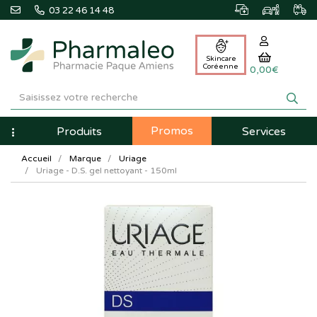
03 22 46 14 48
Skincare
Coréenne
0,00€
Pharmaleo
Pharmacie
Promos
Navigation
Produits
Services
Paque
Accueil
Marque
Uriage
Amiens
Uriage - D.S. gel nettoyant - 150ml