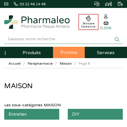
03 22 46 14 48
Skincare
Coréenne
0,00€
Pharmaleo
Pharmacie
Promos
Navigation
Produits
Services
Paque
Accueil
Parapharmacie
Maison
Page 8
Amiens
MAISON
Les sous-catégories
MAISON
:
Entretien
DIY