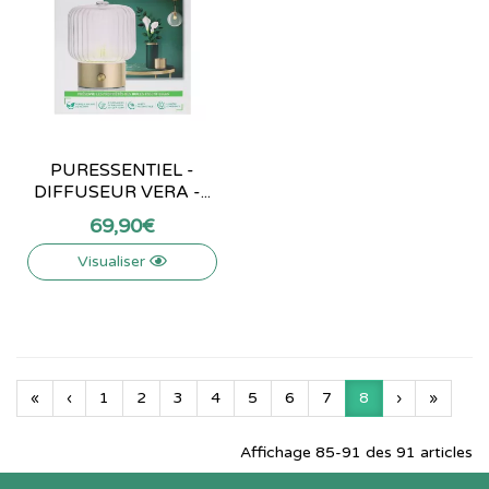
PURESSENTIEL -
DIFFUSEUR VERA -...
69
,
90
€
Visualiser
«
‹
1
2
3
4
5
6
7
8
›
»
Affichage 85-91 des 91 articles