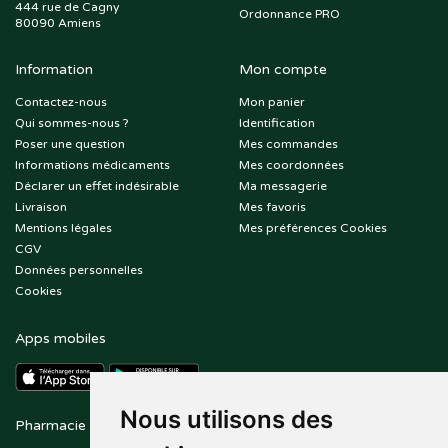
444 rue de Cagny
Ordonnance PRO
80090 Amiens
Information
Mon compte
Contactez-nous
Mon panier
Qui sommes-nous ?
Identification
Poser une question
Mes commandes
Informations médicaments
Mes coordonnées
Déclarer un effet indésirable
Ma messagerie
Livraison
Mes favoris
Mentions légales
Mes préférences Cookies
CGV
Données personnelles
Cookies
Apps mobiles
Nous utilisons des
Pharmacie en ligne agréée
Paiement sécurisé