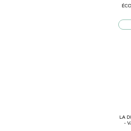
ÉCO
LA 
- 