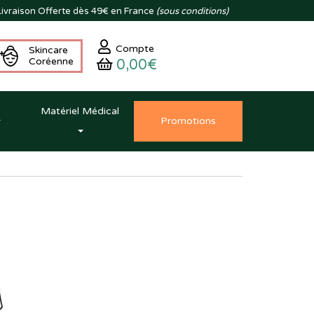
ivraison
Offerte dès 49€ en France
(sous conditions)
Compte
Skincare
Coréenne
0,00€
Matériel Médical
Promo
tion
s