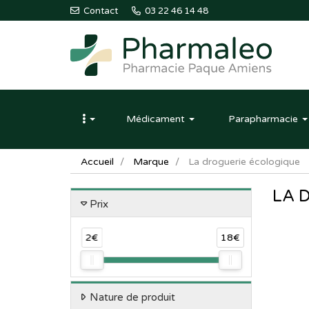
Contact
03 22 46 14 48
Pharmaleo
Pharmacie
Médicament
Parapharmacie
Paque
Amiens
Accueil
Marque
La droguerie écologique
LA 
Prix
2€
18€
Nature de produit