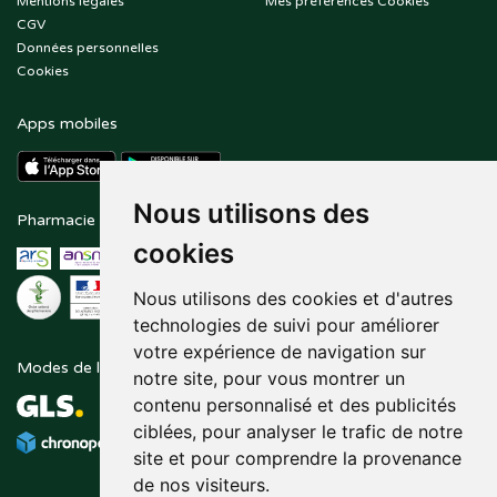
Mentions légales
Mes préférences Cookies
CGV
Données personnelles
Cookies
Apps mobiles
Nous utilisons des
Pharmacie en ligne agréée
Paiement sécurisé
cookies
Nous utilisons des cookies et d'autres
technologies de suivi pour améliorer
votre expérience de navigation sur
Modes de livraison
Suivez-nous sur
notre site, pour vous montrer un
contenu personnalisé et des publicités
ciblées, pour analyser le trafic de notre
site et pour comprendre la provenance
de nos visiteurs.