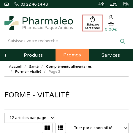
03 22 46 14 48
Skincare
Coréenne
0,00€
Pharmaleo
Pharmacie
Promos
Navigation
Produits
Services
Paque
Accueil
Santé
Compléments alimentaires
Amiens
Forme - Vitalité
Page 3
FORME - VITALITÉ