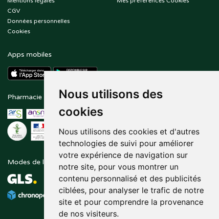
Mentions légales
Mes préférences Cookies
CGV
Données personnelles
Cookies
Apps mobiles
Nous utilisons des
Pharmacie en ligne agréée
Paiement sécurisé
cookies
Nous utilisons des cookies et d'autres
technologies de suivi pour améliorer
votre expérience de navigation sur
Modes de livraison
Suivez-nous sur
notre site, pour vous montrer un
contenu personnalisé et des publicités
ciblées, pour analyser le trafic de notre
site et pour comprendre la provenance
de nos visiteurs.