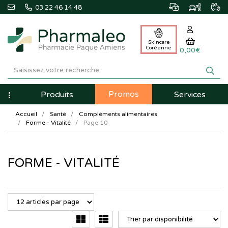
03 22 46 14 48
Skincare
Coréenne
0,00€
Pharmaleo
Pharmacie
Promos
Navigation
Produits
Services
Paque
Accueil
Santé
Compléments alimentaires
Amiens
Forme - Vitalité
Page 10
FORME - VITALITÉ