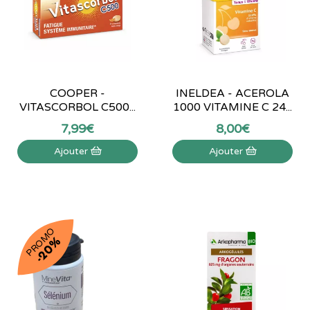
COOPER -
INELDEA - ACEROLA
VITASCORBOL C500...
1000 VITAMINE C 24...
7
,
99
€
8
,
00
€
Ajouter
Ajouter
PROMO
-20%