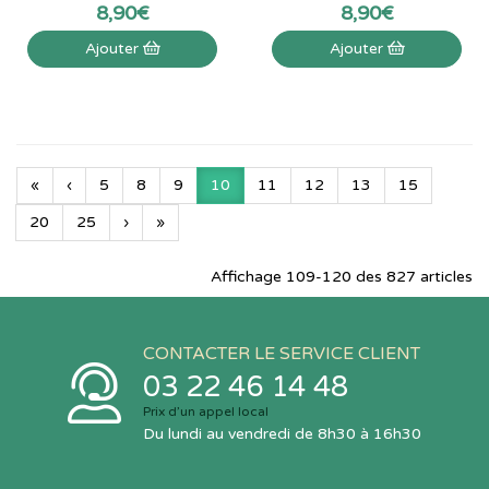
8
,
90
€
8
,
90
€
Ajouter
Ajouter
«
‹
5
8
9
10
11
12
13
15
20
25
›
»
Affichage 109-120 des 827 articles
CONTACTER LE SERVICE CLIENT
03 22 46 14 48
Prix d’un appel local
Du lundi au vendredi de 8h30 à 16h30