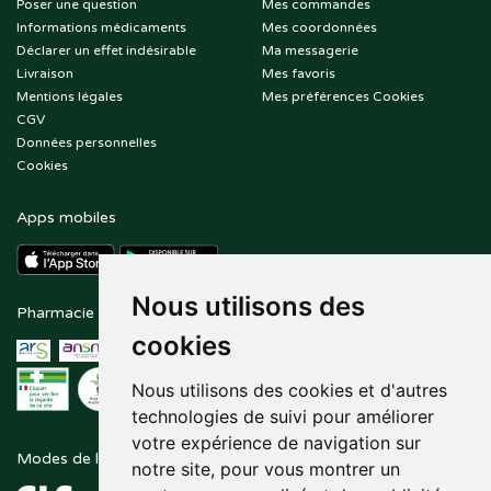
Poser une question
Mes commandes
Informations médicaments
Mes coordonnées
Déclarer un effet indésirable
Ma messagerie
Livraison
Mes favoris
Mentions légales
Mes préférences Cookies
CGV
Données personnelles
Cookies
Apps mobiles
Nous utilisons des
Pharmacie en ligne agréée
Paiement sécurisé
cookies
Nous utilisons des cookies et d'autres
technologies de suivi pour améliorer
votre expérience de navigation sur
Modes de livraison
Suivez-nous sur
notre site, pour vous montrer un