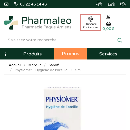
03 22 46 14 48
Skincare
Coréenne
0,00€
Pharmaleo
Pharmacie
Promos
Navigation
Produits
Services
Paque
Accueil
Marque
Sanofi
Amiens
Physiomer - Hygiène de l'oreille - 115ml