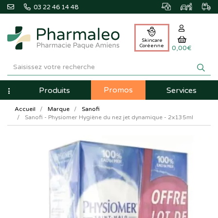
03 22 46 14 48
Skincare
Coréenne
0,00€
Pharmaleo
Pharmacie
Promos
Navigation
Produits
Services
Paque
Accueil
Marque
Sanofi
Amiens
Sanofi - Physiomer Hygiène du nez jet dynamique - 2x135ml