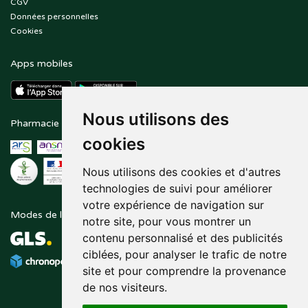
CGV
Données personnelles
Cookies
Apps mobiles
Nous utilisons des
Pharmacie en ligne agréée
Paiement sécurisé
cookies
Nous utilisons des cookies et d'autres
technologies de suivi pour améliorer
votre expérience de navigation sur
Modes de livraison
Suivez-nous sur
notre site, pour vous montrer un
contenu personnalisé et des publicités
ciblées, pour analyser le trafic de notre
site et pour comprendre la provenance
de nos visiteurs.