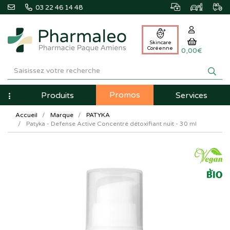
03 22 46 14 48
Skincare
Coréenne
0,00€
Pharmaleo
Pharmacie
Promos
Navigation
Produits
Services
Paque
Accueil
Marque
PATYKA
Amiens
Patyka - Defense Active Concentré détoxifiant nuit - 30 ml