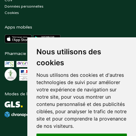
CGV
Données personnelles
Cookies
Apps mobiles
Nous utilisons des
Pharmacie en ligne agréée
Paiement sécurisé
cookies
Nous utilisons des cookies et d'autres
technologies de suivi pour améliorer
votre expérience de navigation sur
Modes de livraison
Suivez-nous sur
notre site, pour vous montrer un
contenu personnalisé et des publicités
ciblées, pour analyser le trafic de notre
site et pour comprendre la provenance
de nos visiteurs.