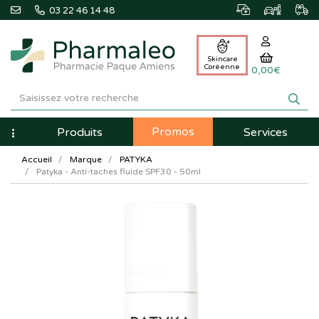
03 22 46 14 48
Skincare
Coréenne
0,00€
Pharmaleo
Pharmacie
Promos
Navigation
Produits
Services
Paque
Accueil
Marque
PATYKA
Amiens
Patyka - Anti-taches fluide SPF30 - 50ml