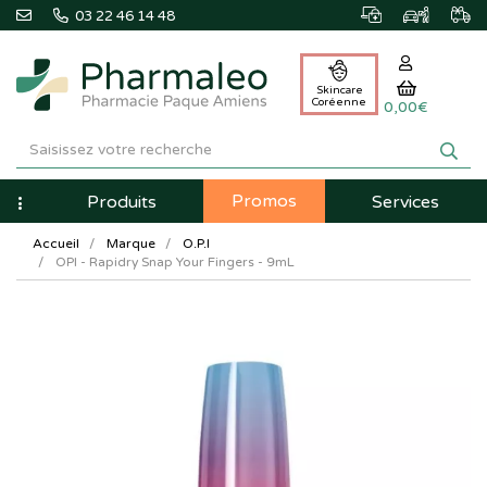
03 22 46 14 48
Skincare
Coréenne
0,00€
Pharmaleo
Pharmacie
Promos
Navigation
Produits
Services
Paque
Accueil
Marque
O.P.I
Amiens
OPI - Rapidry Snap Your Fingers - 9mL