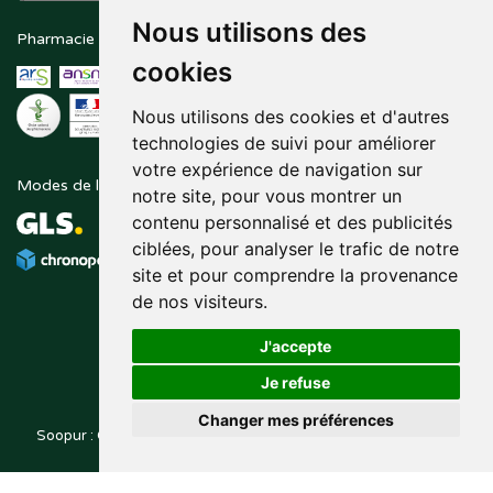
Nous utilisons des
Pharmacie en ligne agréée
Paiement sécurisé
cookies
Nous utilisons des cookies et d'autres
technologies de suivi pour améliorer
votre expérience de navigation sur
Modes de livraison
Suivez-nous sur
notre site, pour vous montrer un
contenu personnalisé et des publicités
ciblées, pour analyser le trafic de notre
site et pour comprendre la provenance
de nos visiteurs.
J'accepte
Je refuse
Changer mes préférences
Soopur : Cosmétiques, soin de la peau, maquillage, toutes vos
Posez une question
marques de beauté.
à votre pharmacien
© 2014-2026
PHARMALEO, PHARMACIE PAQUE
– Tous droits