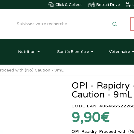
Click & Collect
Retrait Drive
L
Nutrition
Santé
/Bien-être
Vétérinaire
Proceed with (No) Caution - 9mL
OPI - Rapidry 
Caution - 9mL
CODE EAN: 40646652226
9,90€
OPI Rapidry Proceed with (No