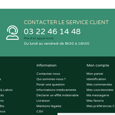
CONTACTER LE SERVICE CLIENT
03 22 46 14 48
Prix d’un appel local
Du lundi au vendredi de 8h30 à 16h30
Information
Mon compte
Contactez-nous
Mon panier
s
Qui sommes-nous ?
Identification
Poser une question
Mes commandes
 & Labos
Informations médicaments
Mes coordonnées
tés
Déclarer un effet indésirable
Ma messagerie
ons
Livraison
Mes favoris
Bio
Mentions légales
Mes préférences C
nce
CGV