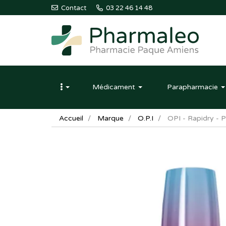
Contact
03 22 46 14 48
Pharmaleo
Pharmacie
Médicament
Parapharmacie
Paque
Amiens
Accueil
Marque
O.P.I
OPI - Rapidry - 