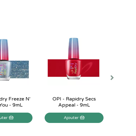
dry Freeze N'
OPI - Rapidry Secs
OPI - R
You - 9mL
Appeal - 9mL
Fi
uter
Ajouter