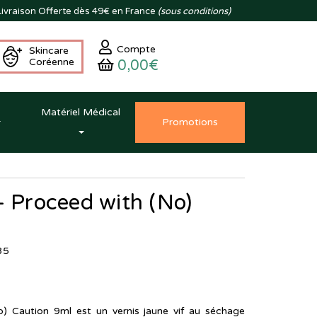
ivraison
Offerte dès 49€ en France
(sous conditions)
Compte
Skincare
Coréenne
0,00€
Matériel Médical
Promo
tion
s
- Proceed with (No)
85
) Caution 9ml est un vernis jaune vif au séchage