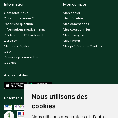
Information
Mon compte
Contactez-nous
Mon panier
Qui sommes-nous ?
Identification
Poser une question
Mes commandes
Informations médicaments
Mes coordonnées
Déclarer un effet indésirable
Ma messagerie
Livraison
Mes favoris
Mentions légales
Mes préférences Cookies
CGV
Données personnelles
Cookies
Apps mobiles
Nous utilisons des
Pharmacie en ligne agréée
Paiement sécurisé
cookies
Nous utilisons des cookies et d'autres