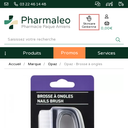
03 22 46 14 48
Skincare
Coréenne
0,00€
Pharmaleo
Pharmacie
Promos
Navigation
Produits
Services
Paque
Accueil
Marque
Opaz
Opaz - Brosse à ongles
Amiens