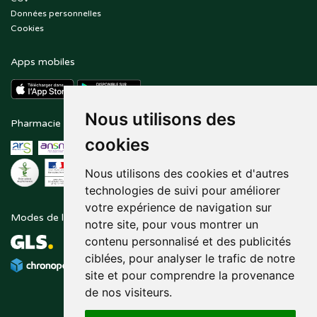
Données personnelles
Cookies
Apps mobiles
Nous utilisons des
Pharmacie en ligne agréée
Paiement sécurisé
cookies
Nous utilisons des cookies et d'autres
technologies de suivi pour améliorer
votre expérience de navigation sur
Modes de livraison
Suivez-nous sur
notre site, pour vous montrer un
contenu personnalisé et des publicités
ciblées, pour analyser le trafic de notre
site et pour comprendre la provenance
de nos visiteurs.