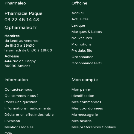
Pharmaleo
Officine
Pharmacie Paque
Accueil
03 22 46 14 48
Actualités
Lexique
@
pharmaleo.fr
Marques & Labos
Horaires
Nouveautés
du lundi au vendredi
Promotions
de 8h30 à 19h30,
le samedi de 8h30 à 19h00
Produits Bio
Adresse
Ordonnance
444 rue de Cagny
Ordonnance PRO
80090 Amiens
Information
Mon compte
Contactez-nous
Mon panier
Qui sommes-nous ?
Identification
Poser une question
Mes commandes
Informations médicaments
Mes coordonnées
Déclarer un effet indésirable
Ma messagerie
Livraison
Mes favoris
Mentions légales
Mes préférences Cookies
CGV