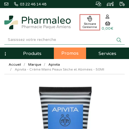
03 22 46 14 48
Skincare
Coréenne
0,00€
Pharmaleo
Pharmacie
Promos
Navigation
Produits
Services
Paque
Accueil
Marque
Apivita
Amiens
Apivita - Crème Mains Peaux Sèche et Abimées - 50Ml