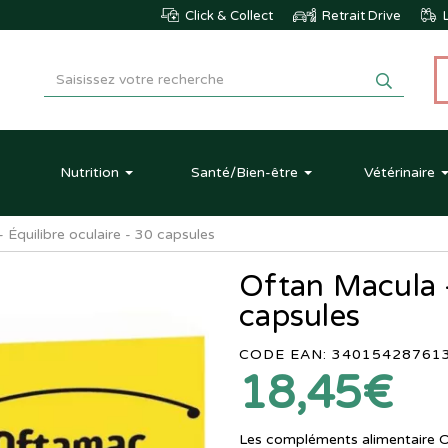
Click & Collect
Retrait Drive
L
Nutrition
Santé
/Bien-être
Vétérinaire
 Équilibre oculaire - 30 capsules
Oftan Macula -
capsules
CODE EAN: 34015428761
18,45€
Les compléments alimentaire O