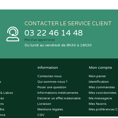
CONTACTER LE SERVICE CLIENT
03 22 46 14 48
Prix d’un appel local
Du lundi au vendredi de 8h30 à 16h30
Information
Mon compte
Contactez-nous
Mon panier
s
Qui sommes-nous ?
Identification
Poser une question
Mes commandes
 & Labos
Informations médicaments
Mes coordonnées
tés
Déclarer un effet indésirable
Ma messagerie
ons
Livraison
Mes favoris
Bio
Mentions légales
Mes préférences C
nce
CGV