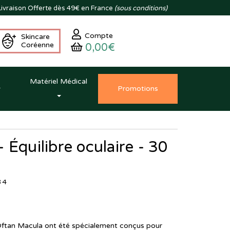
ivraison
Offerte dès 49€ en France
(sous conditions)
Compte
Skincare
Coréenne
0,00€
Matériel Médical
Promo
tion
s
 Équilibre oculaire - 30
34
ftan Macula ont été spécialement conçus pour