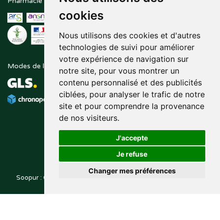
Pharmacie en ligne agréée
Paiement sécurisé
cookies
Nous utilisons des cookies et d'autres
technologies de suivi pour améliorer
votre expérience de navigation sur
Modes de livraison
Suivez-nous sur
notre site, pour vous montrer un
contenu personnalisé et des publicités
ciblées, pour analyser le trafic de notre
site et pour comprendre la provenance
de nos visiteurs.
J'accepte
Je refuse
Changer mes préférences
Soopur : Cosmétiques, soin de la peau, maquillage, toutes vos
Posez une question
marques de beauté.
à votre pharmacien
© 2014-2026
PHARMALEO, PHARMACIE PAQUE
– Tous droits
,
réservés –
Apotekisto
pharmacie