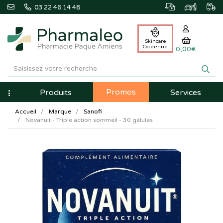
03 22 46 14 48
Skincare
Coréenne
0,00€
Pharmaleo
Pharmacie
Promos
Navigation
Produits
Services
Paque
Accueil
Marque
Sanofi
Amiens
Novanuit - Triple action sommeil - 30 gélules