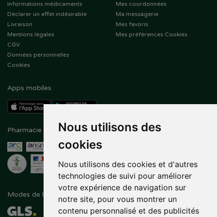
Informations médicaments
Mes coordonnées
Déclarer un effet indésirable
Ma messagerie
Livraison
Mes favoris
Mentions légales
Mes préférences Cookies
CGV
Données personnelles
Cookies
Apps mobiles
Nous utilisons des
Pharmacie en ligne agréée
Paiement sécurisé
cookies
Nous utilisons des cookies et d'autres
technologies de suivi pour améliorer
votre expérience de navigation sur
Modes de livraison
Suivez-nous sur
notre site, pour vous montrer un
contenu personnalisé et des publicités