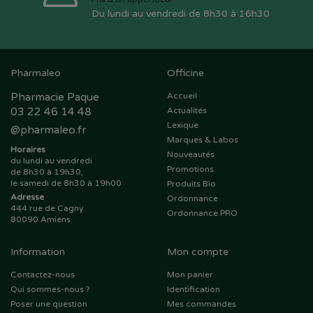
Du lundi au vendredi de 8h30 à 16h30
Pharmaleo
Officine
Pharmacie Paque
Accueil
03 22 46 14 48
Actualités
Lexique
@
pharmaleo.fr
Marques & Labos
Horaires
Nouveautés
du lundi au vendredi
Promotions
de 8h30 à 19h30,
le samedi de 8h30 à 19h00
Produits Bio
Adresse
Ordonnance
444 rue de Cagny
Ordonnance PRO
80090 Amiens
Information
Mon compte
Contactez-nous
Mon panier
Qui sommes-nous ?
Identification
Poser une question
Mes commandes