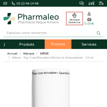
03 22 46 14 48
Skincare
Coréenne
0,00€
Pharmaleo
Pharmacie
Promos
Navigation
Produits
Services
Paque
Accueil
Marque
MÊME
Amiens
Même - Top Coat Étincelant Silicium & Antioxydants - 10 ml