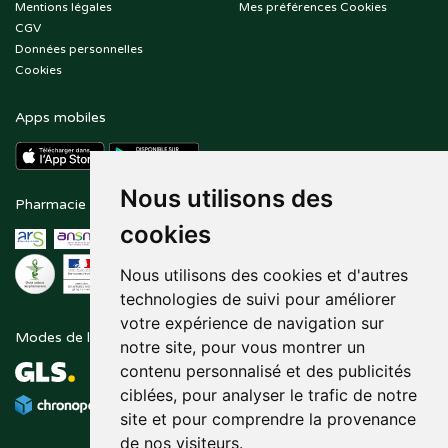
Mentions légales
Mes préférences Cookies
CGV
Données personnelles
Cookies
Apps mobiles
Nous utilisons des
Pharmacie en ligne agréée
Paiement sécurisé
cookies
Nous utilisons des cookies et d'autres
technologies de suivi pour améliorer
votre expérience de navigation sur
Modes de livraison
Suivez-nous sur
notre site, pour vous montrer un
contenu personnalisé et des publicités
ciblées, pour analyser le trafic de notre
site et pour comprendre la provenance
de nos visiteurs.