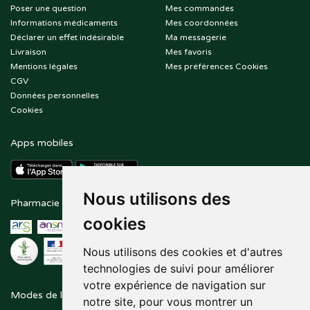
Poser une question
Mes commandes
Informations médicaments
Mes coordonnées
Déclarer un effet indésirable
Ma messagerie
Livraison
Mes favoris
Mentions légales
Mes préférences Cookies
CGV
Données personnelles
Cookies
Apps mobiles
Nous utilisons des
Pharmacie en ligne agréée
Paiement sécurisé
cookies
Nous utilisons des cookies et d'autres
technologies de suivi pour améliorer
votre expérience de navigation sur
Modes de livraison
Suivez-nous sur
notre site, pour vous montrer un