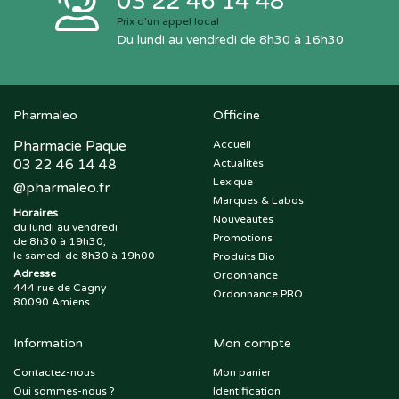
03 22 46 14 48
Prix d’un appel local
Du lundi au vendredi de 8h30 à 16h30
Pharmaleo
Officine
Pharmacie Paque
Accueil
03 22 46 14 48
Actualités
Lexique
@
pharmaleo.fr
Marques & Labos
Horaires
Nouveautés
du lundi au vendredi
Promotions
de 8h30 à 19h30,
le samedi de 8h30 à 19h00
Produits Bio
Adresse
Ordonnance
444 rue de Cagny
Ordonnance PRO
80090 Amiens
Information
Mon compte
Contactez-nous
Mon panier
Qui sommes-nous ?
Identification