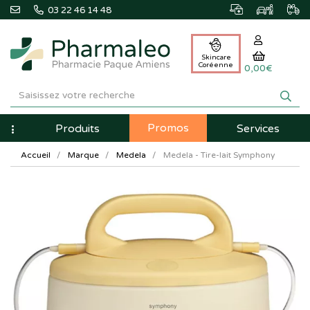
03 22 46 14 48
Skincare
Coréenne
0,00€
Pharmaleo
Pharmacie
Promos
Navigation
Produits
Services
Paque
Accueil
Marque
Medela
Medela - Tire-lait Symphony
Amiens