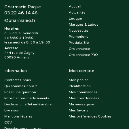
Pharmacie Paque
Accueil
03 22 46 14 48
Actualités
Lexique
@
pharmaleo.fr
Marques & Labos
Horaires
Nouveautés
du lundi au vendredi
Promotions
de 8h30 à 19h30,
le samedi de 8h30 à 19h00
Produits Bio
Adresse
Ordonnance
444 rue de Cagny
Ordonnance PRO
80090 Amiens
Information
Mon compte
Contactez-nous
Mon panier
Qui sommes-nous ?
Identification
Poser une question
Mes commandes
Informations médicaments
Mes coordonnées
Déclarer un effet indésirable
Ma messagerie
Livraison
Mes favoris
Mentions légales
Mes préférences Cookies
CGV
Données personnelles