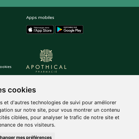
Apps mobiles
ookies
es cookies
s et d'autres technologies de suivi pour améliorer
ation sur notre site, pour vous montrer un contenu
ités ciblées, pour analyser le trafic de notre site et
nance de nos visiteurs.
hanger mes préférences