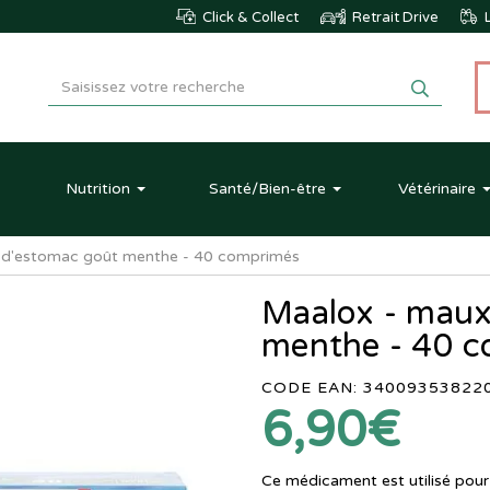
Click & Collect
Retrait Drive
L
Nutrition
Santé
/Bien-être
Vétérinaire
 d'estomac goût menthe - 40 comprimés
Maalox - maux
menthe - 40 
CODE EAN: 34009353822
6,90€
Ce médicament est utilisé pour