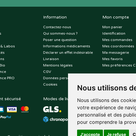
Information
Mon compte
Contactez-nous
Mon panier
s
Qui sommes-nous ?
Identification
Poser une question
Mes commandes
 & Labos
Informations médicaments
Mes coordonnées
tés
Déclarer un effet indésirable
Ma messagerie
ons
Livraison
Mes favoris
Bio
Mentions légales
Mes préférences C
nce
CGV
nce PRO
Données personnelles
Cookies
Nous utilisons d
t sécurisé
Modes de livraison
Suivez-nous sur
Nous utilisons des cookie
votre expérience de navig
personnalisé et des public
pour comprendre la prove
J'accepte
Je refuse
C