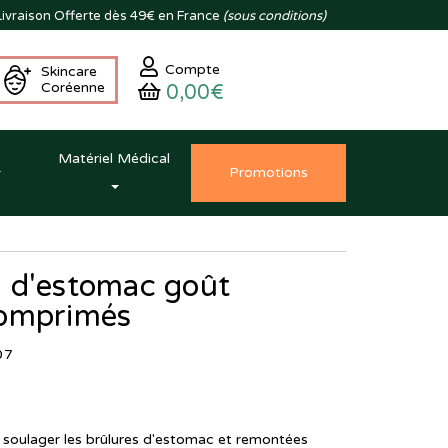
ivraison
Offerte dès 49€ en France
(sous conditions)
Compte
Skincare
Coréenne
0,00€
Matériel Médical
Promo
tion
s
 d'estomac goût
comprimés
07
 soulager les brûlures d'estomac et remontées