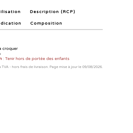
ilisation
Description (RCP)
ndication
Composition
à croquer
n
n
: Tenir hors de portée des enfants
la TVA - hors frais de livraison. Page mise à jour le 09/08/2026.