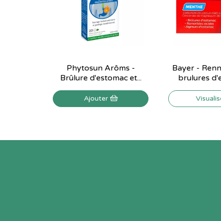
Phytosun Arôms -
Bayer - Renni
Brûlure d'estomac et...
brulures d'
Ajouter
Visuali