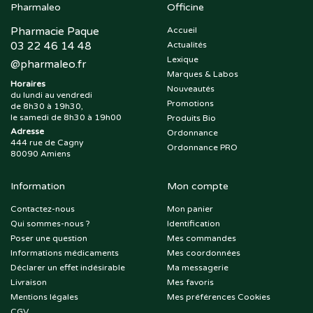
Pharmaleo
Officine
Pharmacie Paque
Accueil
03 22 46 14 48
Actualités
Lexique
@
pharmaleo.fr
Marques & Labos
Horaires
Nouveautés
du lundi au vendredi
Promotions
de 8h30 à 19h30,
le samedi de 8h30 à 19h00
Produits Bio
Adresse
Ordonnance
444 rue de Cagny
Ordonnance PRO
80090 Amiens
Information
Mon compte
Contactez-nous
Mon panier
Qui sommes-nous ?
Identification
Poser une question
Mes commandes
Informations médicaments
Mes coordonnées
Déclarer un effet indésirable
Ma messagerie
Livraison
Mes favoris
Mentions légales
Mes préférences Cookies
CGV