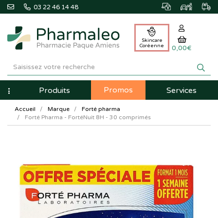
03 22 46 14 48
Skincare
Coréenne
0,00€
Pharmaleo
Pharmacie
Promos
Navigation
Produits
Services
Paque
Accueil
Marque
Forté pharma
Amiens
Forté Pharma - FortéNuit 8H - 30 comprimés