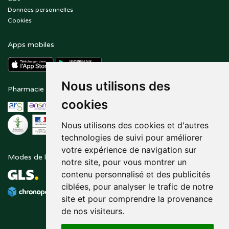
Données personnelles
Cookies
Apps mobiles
Nous utilisons des
Pharmacie en ligne agréée
Paiement sécurisé
cookies
Nous utilisons des cookies et d'autres
technologies de suivi pour améliorer
votre expérience de navigation sur
Modes de livraison
Suivez-nous sur
notre site, pour vous montrer un
contenu personnalisé et des publicités
ciblées, pour analyser le trafic de notre
site et pour comprendre la provenance
de nos visiteurs.