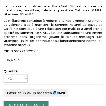
Le complément alimentaire FortéNuit 8H est à base de
mélatonine, passiflore, valériane, pavot de Californie, GABA,
vitamines B3 et B6.
La mélatonine contribue à réduire le temps d'endormissement.
La valériane aide à maintenir le sommeil naturel. Le pavot de
Californie contribue à une relaxation optimale et à améliorer la
qualité du sommeil. Le GABA est une substance naturellement
présente dans l'organisme, jouant le rôle de messager. Les
vitamines B3 et B6 contribuent au fonctionnement normal du
système nerveux.
CIP: 3700221329566
396
,
67
€
/
l.
Quantité
Payez en 1x ou 4x sans frais
AJOUTER AU PANIER