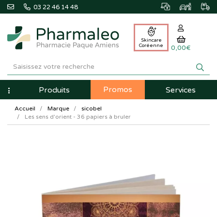
03 22 46 14 48
Skincare
Coréenne
0,00€
Pharmaleo
Pharmacie
Promos
Navigation
Produits
Services
Paque
Accueil
Marque
sicobel
Amiens
Les sens d'orient - 36 papiers à bruler