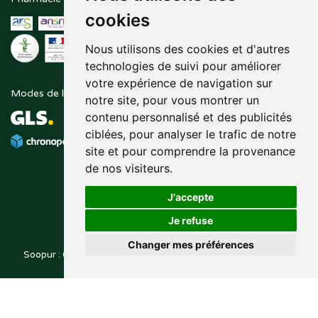
cookies
Nous utilisons des cookies et d'autres
technologies de suivi pour améliorer
votre expérience de navigation sur
Modes de livraison
Suivez-nous sur
notre site, pour vous montrer un
contenu personnalisé et des publicités
ciblées, pour analyser le trafic de notre
site et pour comprendre la provenance
de nos visiteurs.
J'accepte
Je refuse
Changer mes préférences
Soopur : Cosmétiques, soin de la peau, maquillage, toutes vos
Posez une question
marques de beauté.
à votre pharmacien
© 2014-2026
PHARMALEO, PHARMACIE PAQUE
– Tous droits
,
réservés –
Apotekisto
pharmacie