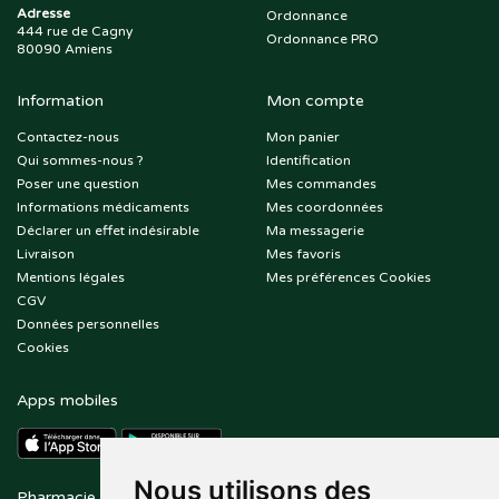
Adresse
Ordonnance
444 rue de Cagny
Ordonnance PRO
80090 Amiens
Information
Mon compte
Contactez-nous
Mon panier
Qui sommes-nous ?
Identification
Poser une question
Mes commandes
Informations médicaments
Mes coordonnées
Déclarer un effet indésirable
Ma messagerie
Livraison
Mes favoris
Mentions légales
Mes préférences Cookies
CGV
Données personnelles
Cookies
Apps mobiles
Nous utilisons des
Pharmacie en ligne agréée
Paiement sécurisé