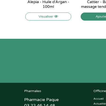
Alepia - Huile d'Argan -
Cattier - 
100ml
massage tendr
Visualiser
Ajout
Pharmaleo
Officine
Pharmacie Paque
Accueil
Actualité
03 22 46 14 48