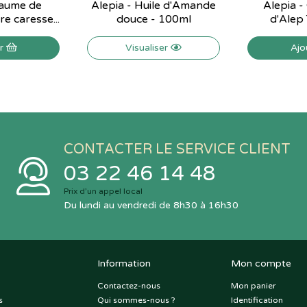
Baume de
Alepia - Huile d'Amande
Alepia -
e caresse...
douce - 100ml
d'Alep T
er
Visualiser
Ajo
CONTACTER LE SERVICE CLIENT
03 22 46 14 48
Prix d’un appel local
Du lundi au vendredi de 8h30 à 16h30
Information
Mon compte
Contactez-nous
Mon panier
s
Qui sommes-nous ?
Identification