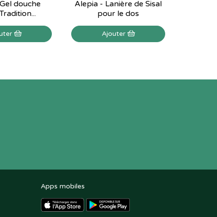
 Gel douche
Alepia - Lanière de Sisal
Alepia -
radition...
pour le dos
uter
Ajouter
Apps mobiles