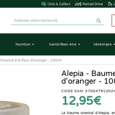
Click & Collect
Retrait Drive
L
Nutrition
Santé
/Bien-être
Vétérinaire
Oriental à la fleur d'oranger - 100ml
Alepia - Baume 
d'oranger - 1
CODE EAN: 37004791202
12,95€
Le baume oriental d'Alepia, enr