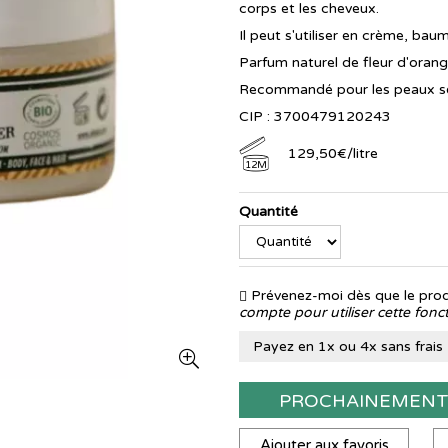
corps et les cheveux.
Il peut s'utiliser en crème, ba
Parfum naturel de fleur d'orang
Recommandé pour les peaux sè
CIP : 3700479120243
129
,
50
€
/
litre
12M
Quantité
Prévenez-moi dès que le produ
compte pour utiliser cette fonct
Payez en 1x ou 4x sans frais
PROCHAINEMEN
Ajouter aux favoris