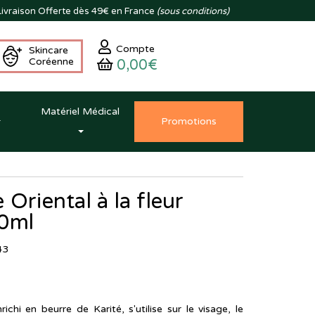
ivraison
Offerte dès 49€ en France
(sous conditions)
Compte
Skincare
Coréenne
0,00€
Matériel Médical
Promo
tion
s
Oriental à la fleur
00ml
43
ichi en beurre de Karité, s'utilise sur le visage, le