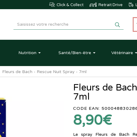
Click & Collect
Retrait Drive
L
Nutrition
Santé
/Bien-être
Vétérinaire
Fleurs de Bach - Rescue Nuit Spray - 7ml
Fleurs de Bach
7ml
CODE EAN: 50004883028
8,90€
Le spray Fleurs de Bach Res