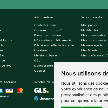
Information
Mon compte
Contactez-nous
Mon panier
s
Qui sommes-nous ?
Identification
Poser une question
Mes commandes
 & Labos
Informations médicaments
Mes coordonnées
tés
Déclarer un effet indésirable
Ma messagerie
ons
Livraison
Mes favoris
Bio
Mentions légales
Mes préférences C
nce
CGV
nce PRO
Données personnelles
Cookies
Nous utilisons d
t sécurisé
Modes de livraison
Suivez-nous sur
Nous utilisons des cookie
votre expérience de navig
personnalisé et des public
pour comprendre la prove