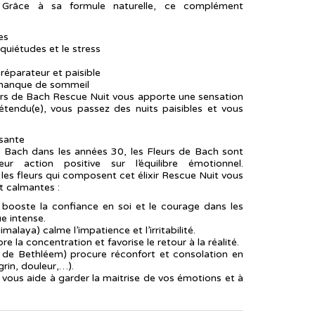
 Grâce à sa formule naturelle, ce complément
es
nquiétudes et le stress
réparateur et paisible
 au manque de sommeil
leurs de Bach Rescue Nuit vous apporte une sensation
étendu(e), vous passez des nuits paisibles et vous
isante
 Bach dans les années 30, les Fleurs de Bach sont
r action positive sur l’équilibre émotionnel.
les fleurs qui composent cet élixir Rescue Nuit vous
t calmantes :
booste la confiance en soi et le courage dans les
e intense.
malaya) calme l’impatience et l’irritabilité.
e la concentration et favorise le retour à la réalité.
e de Bethléem) procure réconfort et consolation en
rin, douleur,…).
 vous aide à garder la maitrise de vos émotions et à