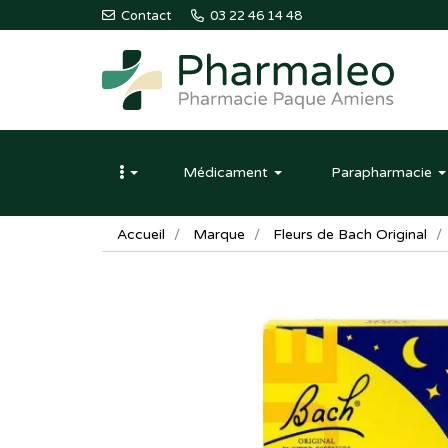
Contact
03 22 46 14 48
Pharmaleo
Pharmacie
Médicament
Parapharmacie
Paque
Amiens
Accueil
Marque
Fleurs de Bach Original