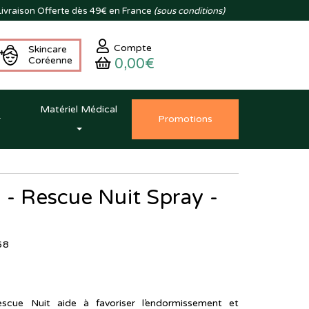
ivraison
Offerte dès 49€ en France
(sous conditions)
Compte
Skincare
Coréenne
0,00€
Matériel Médical
Promo
tion
s
 - Rescue Nuit Spray -
68
cue Nuit aide à favoriser l’endormissement et