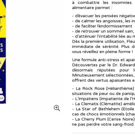
à combattre les insomnies.
alimentaire permet :
- d’évacuer les pensées négativ
- de calmer les angoisses, les i
- de faciliter l’endormissement
- de retrouver un sommeil sain, 
- d’atténuer l’irritabilité liée
Dès la première utilisation, F
immédiate de sérénité. Plus d
vous réveillez en pleine forme !
Une formule anti-stress et apa
Découvertes par le Dr. Edward
désormais réputées pour leu
Minutieusement sélectionnées, 
offrent des vertus apaisantes e
- La Rock Rose (Hélianthème) 
situations de peur ou de paniqu
- L’Impatiens (Impatiente de l’Hi
- La Clematis (Clématite) amélior
- La Star of Bethlehem (Etoil
cas de chocs émotionnels (chag
- La Cherry Plum (Cerise Noire)
ne pas perdre votre sang-froid.