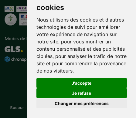
cookies
Nous utilisons des cookies et d'autres
technologies de suivi pour améliorer
votre expérience de navigation sur
Modes de livraison
Suivez-nous sur
notre site, pour vous montrer un
contenu personnalisé et des publicités
ciblées, pour analyser le trafic de notre
site et pour comprendre la provenance
de nos visiteurs.
J'accepte
Je refuse
Changer mes préférences
Soopur : Cosmétiques, soin de la peau, maquillage, toutes vos
Posez une question
marques de beauté.
à votre pharmacien
© 2014-2026
PHARMALEO, PHARMACIE PAQUE
– Tous droits
,
réservés –
Apotekisto
pharmacie