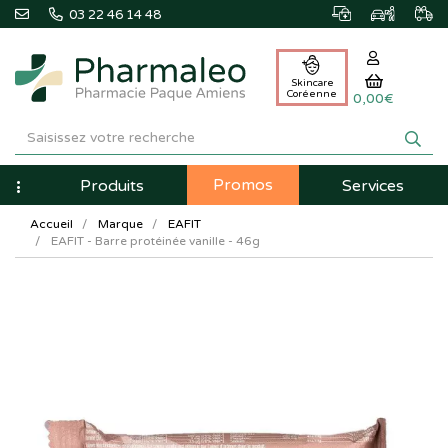
03 22 46 14 48
Skincare
Coréenne
0,00€
Pharmaleo
Pharmacie
Promos
Navigation
Produits
Services
Paque
Accueil
Marque
EAFIT
Amiens
EAFIT - Barre protéinée vanille - 46g