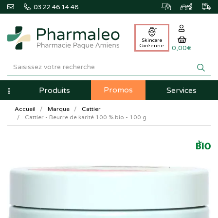
03 22 46 14 48
Skincare
Coréenne
0,00€
Pharmaleo
Pharmacie
Promos
Navigation
Produits
Services
Paque
Accueil
Marque
Cattier
Amiens
Cattier - Beurre de karité 100 % bio - 100 g