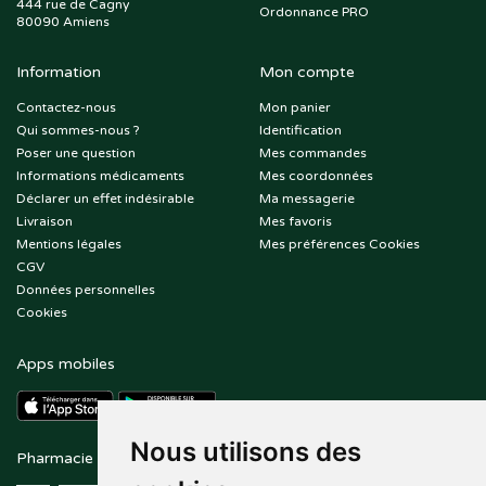
444 rue de Cagny
Ordonnance PRO
80090 Amiens
Information
Mon compte
Contactez-nous
Mon panier
Qui sommes-nous ?
Identification
Poser une question
Mes commandes
Informations médicaments
Mes coordonnées
Déclarer un effet indésirable
Ma messagerie
Livraison
Mes favoris
Mentions légales
Mes préférences Cookies
CGV
Données personnelles
Cookies
Apps mobiles
Nous utilisons des
Pharmacie en ligne agréée
Paiement sécurisé