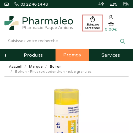
03 22 46 14 48
Skincare
Coréenne
0,00€
Pharmaleo
Pharmacie
Promos
Navigation
Produits
Services
Paque
Accueil
Marque
Boiron
Amiens
Boiron - Rhus toxicodendron - tube granules