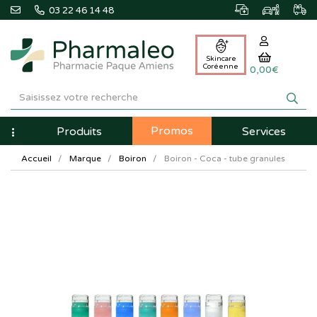
03 22 46 14 48
Skincare
Coréenne
0,00€
Pharmaleo
Pharmacie
Promos
Navigation
Produits
Services
Paque
Accueil
Marque
Boiron
Boiron - Coca - tube granules
Amiens