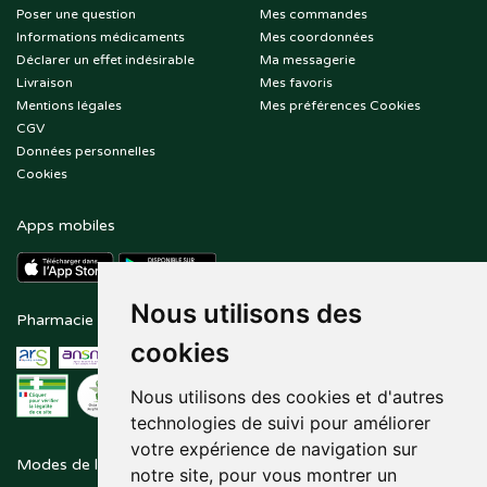
Poser une question
Mes commandes
Informations médicaments
Mes coordonnées
Déclarer un effet indésirable
Ma messagerie
Livraison
Mes favoris
Mentions légales
Mes préférences Cookies
CGV
Données personnelles
Cookies
Apps mobiles
Nous utilisons des
Pharmacie en ligne agréée
Paiement sécurisé
cookies
Nous utilisons des cookies et d'autres
technologies de suivi pour améliorer
votre expérience de navigation sur
Modes de livraison
Suivez-nous sur
notre site, pour vous montrer un