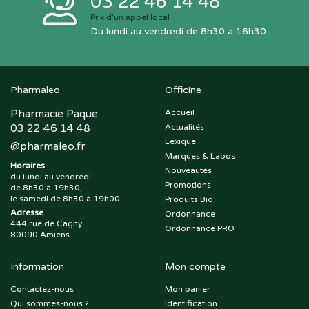
03 22 46 14 48
Prix d’un appel local
Du lundi au vendredi de 8h30 à 16h30
Pharmaleo
Officine
Pharmacie Paque
Accueil
03 22 46 14 48
Actualités
Lexique
@
pharmaleo.fr
Marques & Labos
Horaires
Nouveautés
du lundi au vendredi
Promotions
de 8h30 à 19h30,
le samedi de 8h30 à 19h00
Produits Bio
Adresse
Ordonnance
444 rue de Cagny
Ordonnance PRO
80090 Amiens
Information
Mon compte
Contactez-nous
Mon panier
Qui sommes-nous ?
Identification