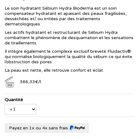
Le soin hydratant Sébium Hydra Bioderma est un soin
compensateur hydratant et apaisant des peaux fragilisées,
desséchées et/ ou irritées par des traitements
dermatologiques.
Les actifs hydratant et restructurant de Sébium Hydra
combattent le phénomène de desquamation et les sensations
de tiraillements.
Il intègre également le complexe exclusif breveté Fluidactiv®
qui normalise biologiquement la qualité du sébum ce qui évite
l’obstruction des pores.
La peau est nette, elle retrouve confort et éclat.
366
,
33
€
/
l.
9M
Quantité
Payez en 1x ou 4x sans frais