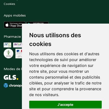
Cookies
Apps mobiles
Nous utilisons des
Pharmacie en ligne agréée
Paiement sécurisé
cookies
Nous utilisons des cookies et d'autres
technologies de suivi pour améliorer
votre expérience de navigation sur
Modes de livraison
Suivez-nous sur
notre site, pour vous montrer un
contenu personnalisé et des publicités
ciblées, pour analyser le trafic de notre
site et pour comprendre la provenance
de nos visiteurs.
J'accepte