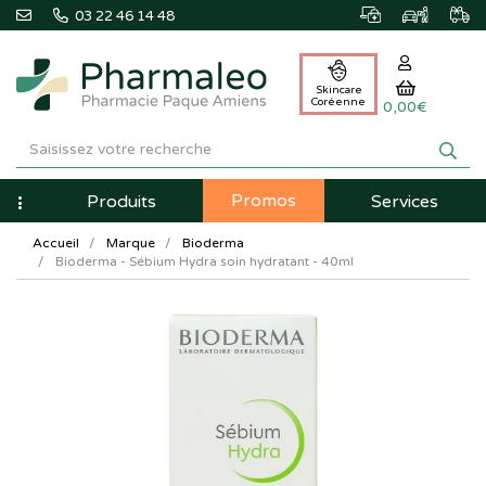
03 22 46 14 48
Skincare
Coréenne
0,00€
Pharmaleo
Pharmacie
Promos
Navigation
Produits
Services
Paque
Accueil
Marque
Bioderma
Amiens
Bioderma - Sébium Hydra soin hydratant - 40ml