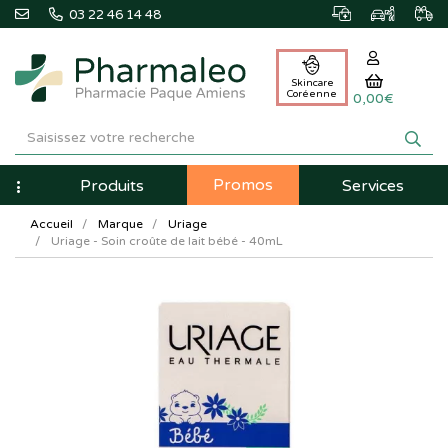
03 22 46 14 48
Skincare
Coréenne
0,00€
Pharmaleo
Pharmacie
Promos
Navigation
Produits
Services
Paque
Accueil
Marque
Uriage
Amiens
Uriage - Soin croûte de lait bébé - 40mL